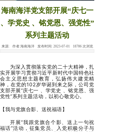
海南海洋党支部开展“庆七一
、学党史 、铭党恩、强党性”
系列主题活动
来源:
作者:
海南海洋
发布时间:
2023-07-01
18786
次浏览
为深入贯彻落实党的二十大精神，扎
实开展学习贯彻习近平新时代中国特色社
会主义思想主题教育，弘扬伟大建党精
神，在党的102岁华诞到来之际，公司党
支部开展“庆七一 、学党史 、铭党恩、强
党性”系列主题活动，以初心敬党心。
【我与党旗合影、送祝福语】
开展“我跟党旗合个影、送上一句祝
福话”活动，征集党员、入党积极分子与