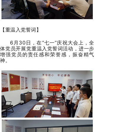
【重温入党誓词】
6月30日，在“七一”庆祝大会上，全
体党员开展党重温入党誓词活动，进一步
增强党员的责任感和荣誉感，振奋精气
神。