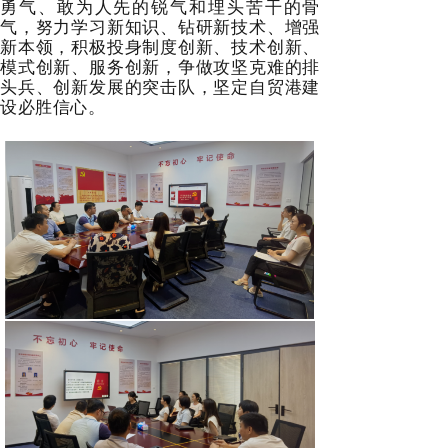
勇气、敢为人先的锐气和埋头苦干的骨
气，努力学习新知识、钻研新技术、增强
新本领，积极投身制度创新、技术创新、
模式创新、服务创新，争做攻坚克难的排
头兵、创新发展的突击队，坚定自贸港建
设必胜信心。