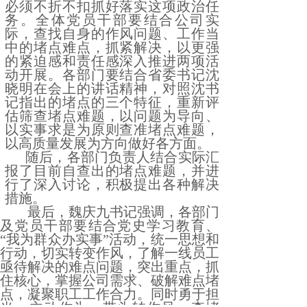
必须不折不扣抓好落实这项政治任
务。全体党员干部要结合公司实
际，查找自身的作风问题、工作当
中的堵点难点，抓紧解决，以更强
的紧迫感和责任感深入推进两项活
动开展。各部门要结合省委书记沈
晓明在会上的讲话精神，对照沈书
记指出的堵点的三个特征，重新评
估筛查堵点难题，以问题为导向、
以实事求是为原则查准堵点难题，
以高质量发展为方向做好各方面。
随后，各部门负责人结合实际汇
报了目前自查出的堵点难题，并进
行了深入讨论，积极提出各种解决
措施。
最后，魏庆九书记强调，各部门
及党员干部要结合党史学习教育、
“我为群众办实事”活动，统一思想和
行动，切实转变作风，了解一线员工
亟待解决的难点问题，突出重点，抓
住核心，掌握公司需求、破解难点堵
点，凝聚职工工作合力。同时勇于担