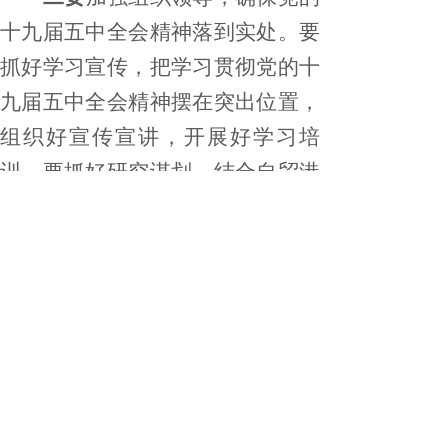
十九届五中全会精神落到实处。要
抓好学习宣传，把学习贯彻党的十
九届五中全会精神摆在突出位置，
组织好宣传宣讲，开展好学习培
训。要抓好研究谋划，结合自贸港
方案，问题挖深、对策找准、举措
落细，研究出台既有战略思维又务
实管用、既体现新发展理念又解决
实际问题的企业发展规划。做好结
合转化文章，把会议精神转化成企
业发展的正确思路和现实举措，努
力实现新常态下新发展，在危机中