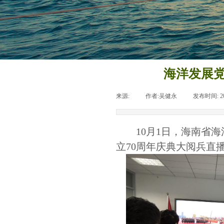
海洋发展党
来源:
|
作者:
吴健永
|
发布时间:
2
10
月
1
日，海南省海
立
70
周年庆典大阅兵直